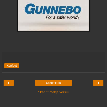
Kopīgot
‹
›
Sākumlapa
Skatīt tīmekļa versiju