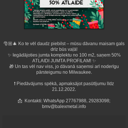
🎅🏼🎄 Ko te vēl daudz piebilst – mūsu dāvanu maisam gals
drīz būs vaļā!
✨ Iegādājoties jumta komplektu no 100 m2, saņem 50%
ATLAIDI JUMTA PROFILAM! ✨
🎁 Un tas vēl nav viss, jo dāvanā saņemsi arī noderīgu
pārsteigumu no Milwaukee.
❗️ Piedāvājums spēkā, apmaksājot pasūtījumu līdz
21.12.2022.
📩 Kontakti: WhatsApp 27767988, 29283098;
bmv@balexmetal.info