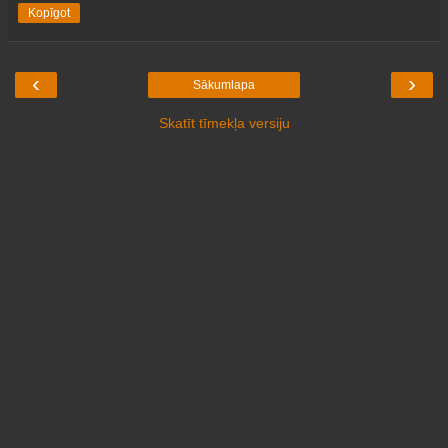
Kopīgot
‹
›
Sākumlapa
Skatīt tīmekļa versiju