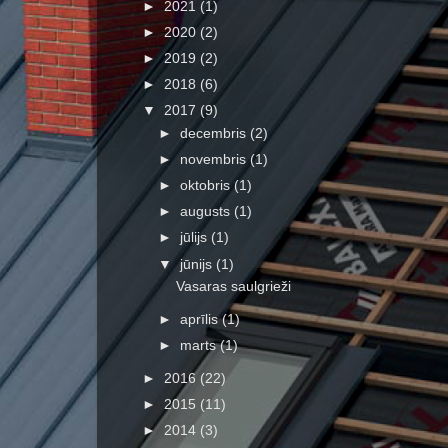
►
2021
(1)
►
2020
(2)
►
2019
(2)
►
2018
(6)
▼
2017
(9)
►
decembris
(2)
►
novembris
(1)
►
oktobris
(1)
►
augusts
(1)
►
jūlijs
(1)
▼
jūnijs
(1)
Vasaras saulgrieži
►
aprīlis
(1)
►
marts
(1)
►
2016
(22)
►
2015
(11)
►
2014
(3)