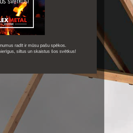
īnumus radīt ir mūsu pašu spēkos.
ierīgus, siltus un skaistus šos svētkus!