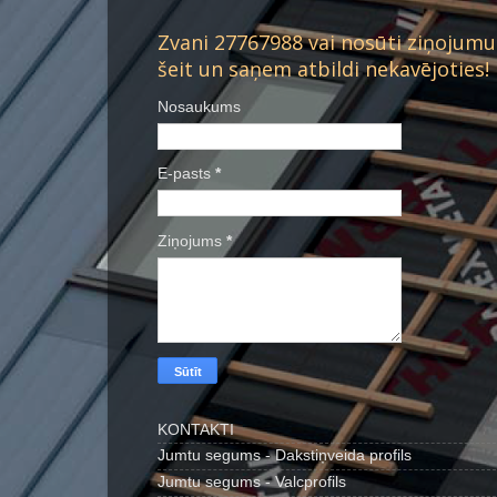
Zvani 27767988 vai nosūti ziņojumu
šeit un saņem atbildi nekavējoties!
Nosaukums
E-pasts
*
Ziņojums
*
KONTAKTI
Jumtu segums - Dakstiņveida profils
Jumtu segums - Valcprofils