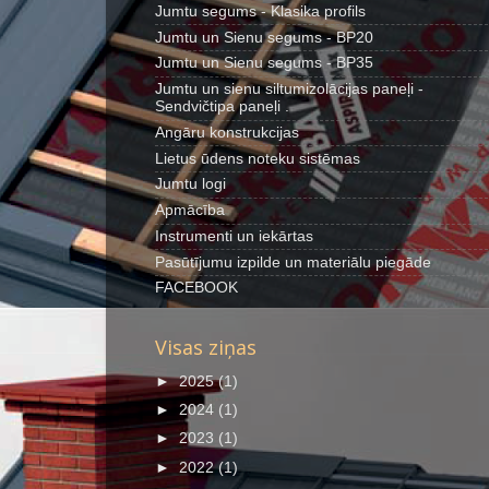
Jumtu segums - Klasika profils
Jumtu un Sienu segums - BP20
Jumtu un Sienu segums - BP35
Jumtu un sienu siltumizolācijas paneļi -
Sendvičtipa paneļi .
Angāru konstrukcijas
Lietus ūdens noteku sistēmas
Jumtu logi
Apmācība
Instrumenti un iekārtas
Pasūtījumu izpilde un materiālu piegāde
FACEBOOK
Visas ziņas
►
2025
(1)
►
2024
(1)
►
2023
(1)
►
2022
(1)